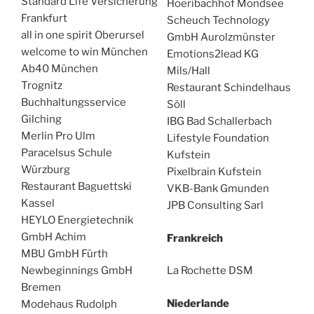
Standard Life Versicherung
Hoeribachhof Mondsee
Frankfurt
Scheuch Technology
all in one spirit Oberursel
GmbH Aurolzmünster
welcome to win München
Emotions2lead KG
Ab40 München
Mils/Hall
Trognitz
Restaurant Schindelhaus
Buchhaltungsservice
Söll
Gilching
IBG Bad Schallerbach
Merlin Pro Ulm
Lifestyle Foundation
Paracelsus Schule
Kufstein
Würzburg
Pixelbrain Kufstein
Restaurant Baguettski
VKB-Bank Gmunden
Kassel
JPB Consulting Sarl
HEYLO Energietechnik
GmbH Achim
Frankreich
MBU GmbH Fürth
Newbeginnings GmbH
La Rochette DSM
Bremen
Niederlande
Modehaus Rudolph