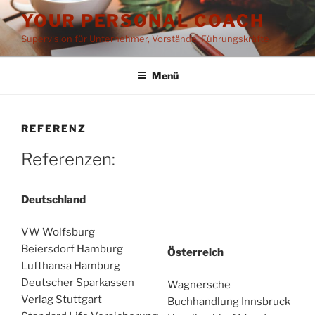
Zum
YOUR PERSONAL COACH
Inhalt
Supervision für Unternehmer, Vorstände, Führungskräfte
springen
Menü
REFERENZ
Referenzen:
Deutschland
VW Wolfsburg
Beiersdorf Hamburg
Österreich
Lufthansa Hamburg
Deutscher Sparkassen
Wagnersche
Verlag Stuttgart
Buchhandlung Innsbruck